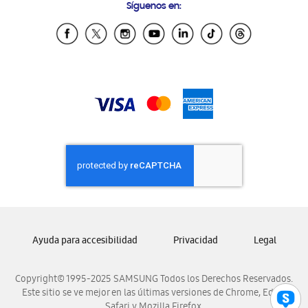
Síguenos en:
Samsung Ecuador
Samsung El Salvador
Samsung Guatemala
Samsung Honduras
Samsung Nicaragua
Samsung Panamá
Samsung República Dominicana
Samsung Venezuela
Ayuda para accesibilidad
Privacidad
Legal
Copyright© 1995-2025 SAMSUNG Todos los Derechos Reservados.
Este sitio se ve mejor en las últimas versiones de Chrome, Edge,
Safari y Mozilla Firefox.