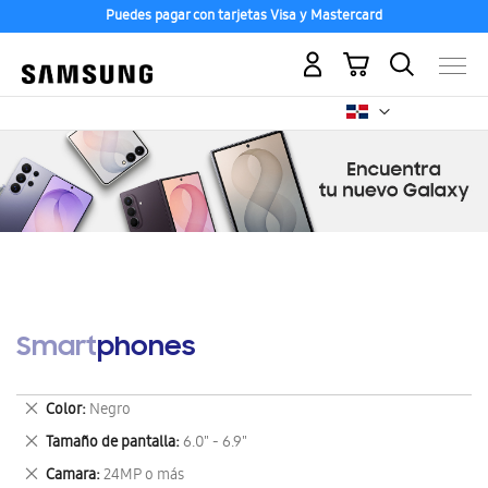
Puedes pagar con tarjetas Visa y Mastercard
Mi carrito
Smartphones
Eliminar
Color
Negro
este
Eliminar
Tamaño de pantalla
6.0" - 6.9"
artículo
este
Eliminar
Camara
24MP o más
artículo