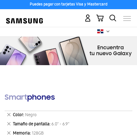
Puedes pagar con tarjetas Visa y Mastercard
Mi carrito
Smartphones
Eliminar
Color
Negro
este
Eliminar
Tamaño de pantalla
6.0" - 6.9"
artículo
este
Eliminar
Memoria
128GB
artículo