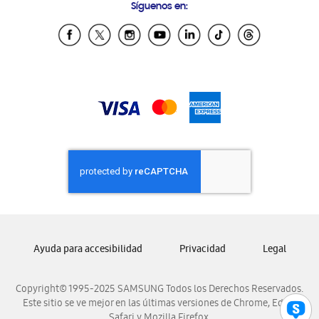
Síguenos en:
Samsung Ecuador
Samsung El Salvador
Samsung Guatemala
Samsung Honduras
Samsung Nicaragua
Samsung Panamá
Samsung República Dominicana
Samsung Venezuela
Ayuda para accesibilidad
Privacidad
Legal
Copyright© 1995-2025 SAMSUNG Todos los Derechos Reservados.
Este sitio se ve mejor en las últimas versiones de Chrome, Edge,
Safari y Mozilla Firefox.