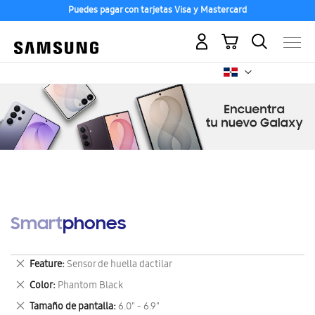
Puedes pagar con tarjetas Visa y Mastercard
Mi carrito
Smartphones
Eliminar
Feature
Sensor de huella dactilar
este
Eliminar
Color
Phantom Black
artículo
este
Eliminar
Tamaño de pantalla
6.0" - 6.9"
artículo