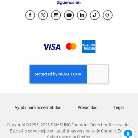
Síguenos en:
Samsung Ecuador
Samsung El Salvador
Samsung Guatemala
Samsung Honduras
Samsung Nicaragua
Samsung Panamá
Samsung República Dominicana
Samsung Venezuela
Ayuda para accesibilidad
Privacidad
Legal
Copyright© 1995-2025 SAMSUNG Todos los Derechos Reservados.
Este sitio se ve mejor en las últimas versiones de Chrome, Edge,
Safari y Mozilla Firefox.