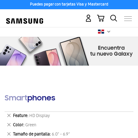
Puedes pagar con tarjetas Visa y Mastercard
Mi carrito
Smartphones
Eliminar
Feature
HD Display
este
Eliminar
Color
Green
artículo
este
Eliminar
Tamaño de pantalla
6.0" - 6.9"
artículo