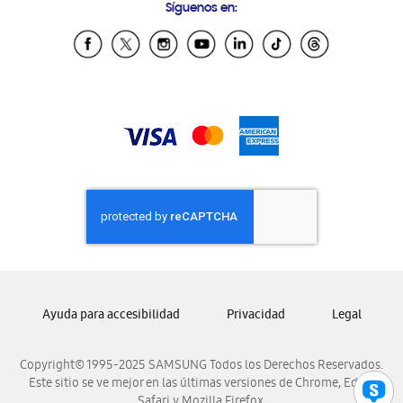
Síguenos en:
Samsung Ecuador
Samsung El Salvador
Samsung Guatemala
Samsung Honduras
Samsung Nicaragua
Samsung Panamá
Samsung República Dominicana
Samsung Venezuela
Ayuda para accesibilidad
Privacidad
Legal
Copyright© 1995-2025 SAMSUNG Todos los Derechos Reservados.
Este sitio se ve mejor en las últimas versiones de Chrome, Edge,
Safari y Mozilla Firefox.