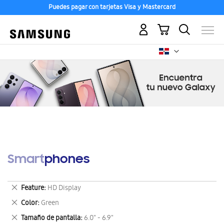
Puedes pagar con tarjetas Visa y Mastercard
Mi carrito
Smartphones
Eliminar
Feature
HD Display
este
Eliminar
Color
Green
artículo
este
Eliminar
Tamaño de pantalla
6.0" - 6.9"
artículo