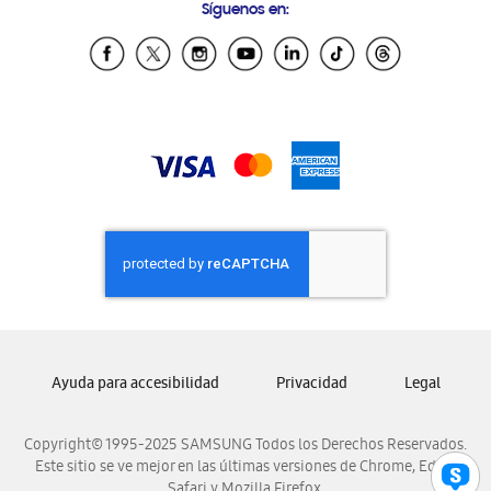
Síguenos en:
Samsung Ecuador
Samsung El Salvador
Samsung Guatemala
Samsung Honduras
Samsung Nicaragua
Samsung Panamá
Samsung República Dominicana
Samsung Venezuela
Ayuda para accesibilidad
Privacidad
Legal
Copyright© 1995-2025 SAMSUNG Todos los Derechos Reservados.
Este sitio se ve mejor en las últimas versiones de Chrome, Edge,
Safari y Mozilla Firefox.