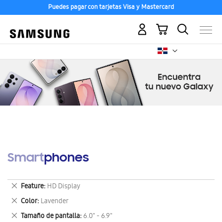
Puedes pagar con tarjetas Visa y Mastercard
Mi carrito
Smartphones
Eliminar
Feature
HD Display
este
Eliminar
Color
Lavender
artículo
este
Eliminar
Tamaño de pantalla
6.0" - 6.9"
artículo