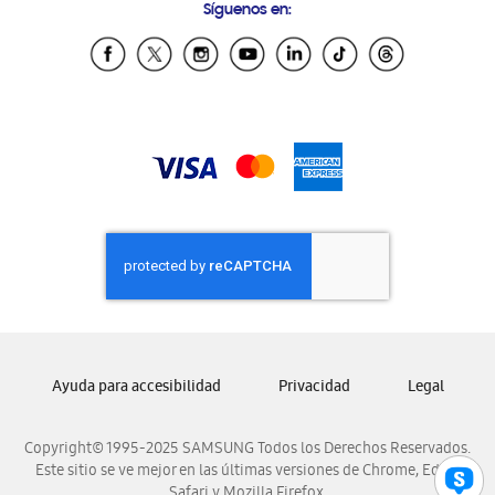
Síguenos en:
Samsung Ecuador
Samsung El Salvador
Samsung Guatemala
Samsung Honduras
Samsung Nicaragua
Samsung Panamá
Samsung República Dominicana
Samsung Venezuela
Ayuda para accesibilidad
Privacidad
Legal
Copyright© 1995-2025 SAMSUNG Todos los Derechos Reservados.
Este sitio se ve mejor en las últimas versiones de Chrome, Edge,
Safari y Mozilla Firefox.