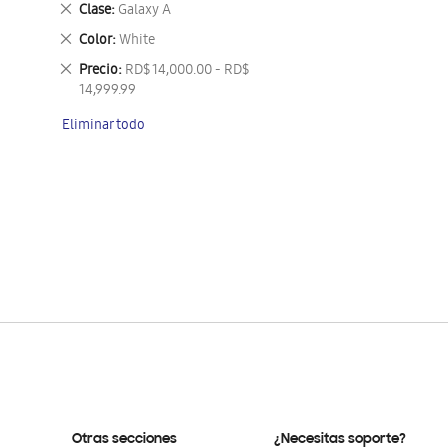
Eliminar
Clase
Galaxy A
este
Eliminar
Color
White
artículo
este
Eliminar
Precio
RD$ 14,000.00 - RD$
artículo
este
14,999.99
artículo
Eliminar todo
Otras secciones
¿Necesitas soporte?