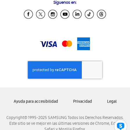
Síguenos en:
Samsung Ecuador
Samsung El Salvador
Samsung Guatemala
Samsung Honduras
Samsung Nicaragua
Samsung Panamá
Samsung República Dominicana
Samsung Venezuela
Ayuda para accesibilidad
Privacidad
Legal
Copyright© 1995-2025 SAMSUNG Todos los Derechos Reservados.
Este sitio se ve mejor en las últimas versiones de Chrome, Edge,
Safari y Mozilla Firefox.