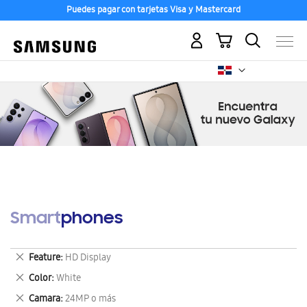
Puedes pagar con tarjetas Visa y Mastercard
Mi carrito
Smartphones
Eliminar
Feature
HD Display
este
Eliminar
Color
White
artículo
este
Eliminar
Camara
24MP o más
artículo