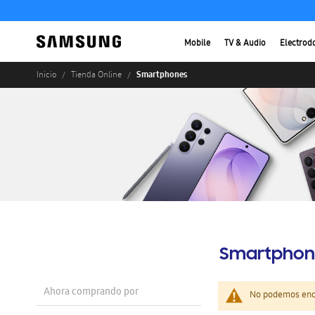
Mobile
TV & Audio
Electrod
Smartphones
Inicio
Tienda Online
Smartphon
Ahora comprando por
No podemos enco