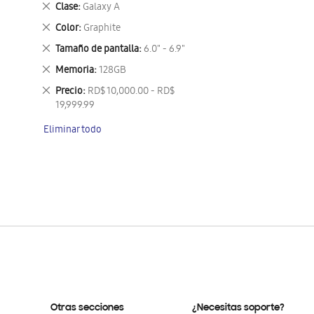
Eliminar
Clase
Galaxy A
este
Eliminar
Color
Graphite
artículo
este
Eliminar
Tamaño de pantalla
6.0" - 6.9"
artículo
este
Eliminar
Memoria
128GB
artículo
este
Eliminar
Precio
RD$ 10,000.00 - RD$
artículo
este
19,999.99
artículo
Eliminar todo
Otras secciones
¿Necesitas soporte?