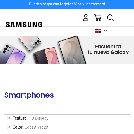
Puedes pagar con tarjetas Visa y Mastercard
Mi carrito
Smartphones
Eliminar
Feature
HD Display
este
Eliminar
Color
Cobalt Violet
artículo
este