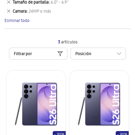
Eliminar
Tamaño de pantalla
6.0" - 6.9"
artículo
este
Eliminar
Camara
24MP o más
artículo
este
Eliminar todo
artículo
3
artículos
Filtrar por
- 20%
- 20%