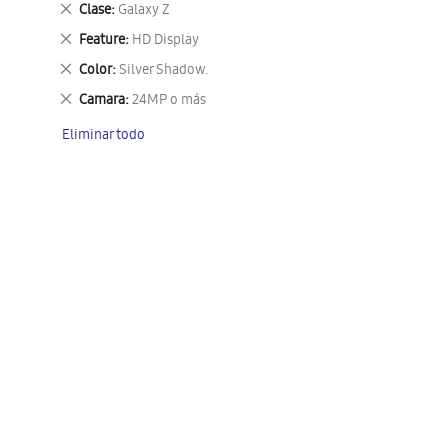
Eliminar
Clase
Galaxy Z
este
Eliminar
Feature
HD Display
artículo
este
Eliminar
Color
Silver Shadow.
artículo
este
Eliminar
Camara
24MP o más
artículo
este
Eliminar todo
artículo