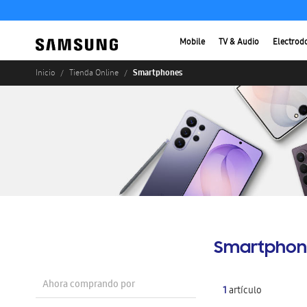
Mobile
TV & Audio
Electrod
Smartphones
Inicio
Tienda Online
Smartphon
Ahora comprando por
1
artículo