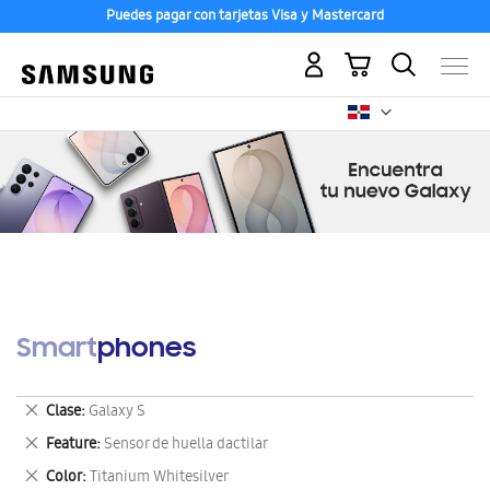
Puedes pagar con tarjetas Visa y Mastercard
Mi carrito
Smartphones
Eliminar
Clase
Galaxy S
este
Eliminar
Feature
Sensor de huella dactilar
artículo
este
Eliminar
Color
Titanium Whitesilver
artículo