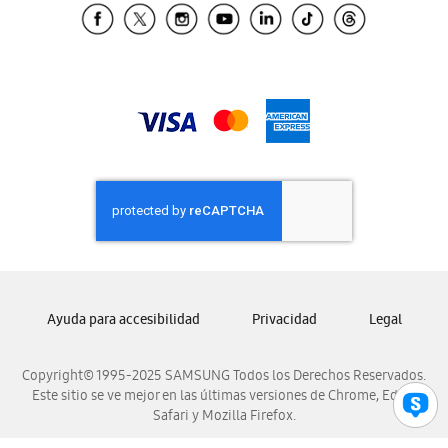
Samsung El Salvador
Samsung Guatemala
Samsung Honduras
Samsung Nicaragua
Samsung Panamá
Samsung República Dominicana
Samsung Venezuela
Ayuda para accesibilidad
Privacidad
Legal
Copyright© 1995-2025 SAMSUNG Todos los Derechos Reservados.
Este sitio se ve mejor en las últimas versiones de Chrome, Edge,
Safari y Mozilla Firefox.