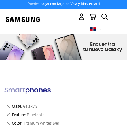
Puedes pagar con tarjetas Visa y Mastercard
Mi carrito
Smartphones
Eliminar
Clase
Galaxy S
este
Eliminar
Feature
Bluetooth
artículo
este
Eliminar
Color
Titanium Whitesilver
artículo