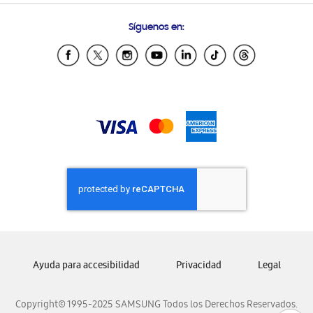
Condiciones de Compra
Preguntas Frecuentes
Samsung Costa Rica
Síguenos en:
Samsung Ecuador
Samsung El Salvador
Samsung Guatemala
Samsung Honduras
Samsung Nicaragua
Samsung Panamá
Samsung República Dominicana
Samsung Venezuela
Ayuda para accesibilidad
Privacidad
Legal
Copyright© 1995-2025 SAMSUNG Todos los Derechos Reservados.