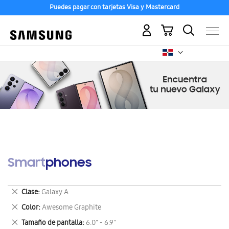
Puedes pagar con tarjetas Visa y Mastercard
Mi carrito
Smartphones
Eliminar
Clase
Galaxy A
este
Eliminar
Color
Awesome Graphite
artículo
este
Eliminar
Tamaño de pantalla
6.0" - 6.9"
artículo