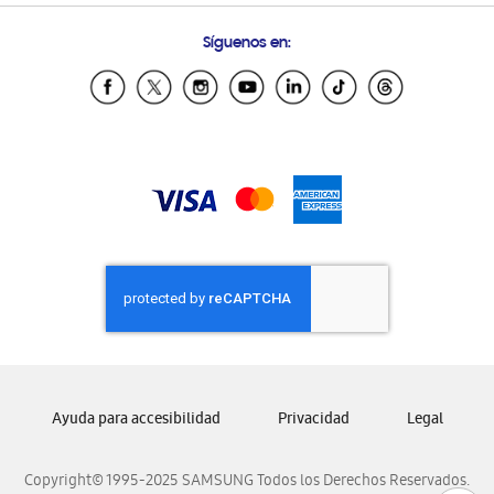
Condiciones de Compra
Preguntas Frecuentes
Samsung Costa Rica
Síguenos en:
Samsung Ecuador
Samsung El Salvador
Samsung Guatemala
Samsung Honduras
Samsung Nicaragua
Samsung Panamá
Samsung República Dominicana
Samsung Venezuela
Ayuda para accesibilidad
Privacidad
Legal
Copyright© 1995-2025 SAMSUNG Todos los Derechos Reservados.