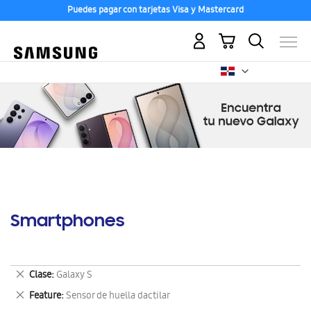
Puedes pagar con tarjetas Visa y Mastercard
Mi carrito
Smartphones
Eliminar
Clase
Galaxy S
este
Eliminar
Feature
Sensor de huella dactilar
artículo
este