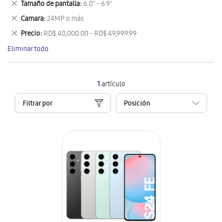
Eliminar
Tamaño de pantalla
6.0" - 6.9"
artículo
este
Eliminar
Camara
24MP o más
artículo
este
Eliminar
Precio
RD$ 40,000.00 - RD$ 49,999.99
artículo
este
Eliminar todo
artículo
1
artículo
Filtrar por