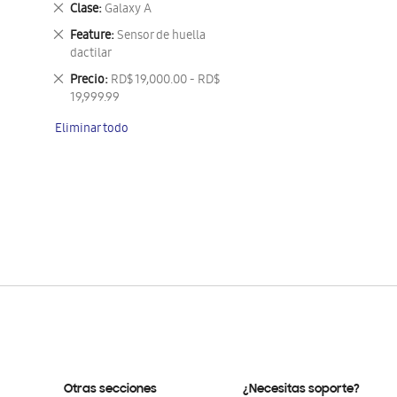
Eliminar
Clase
Galaxy A
este
Eliminar
Feature
Sensor de huella
artículo
este
dactilar
artículo
Eliminar
Precio
RD$ 19,000.00 - RD$
este
19,999.99
artículo
Eliminar todo
Otras secciones
¿Necesitas soporte?