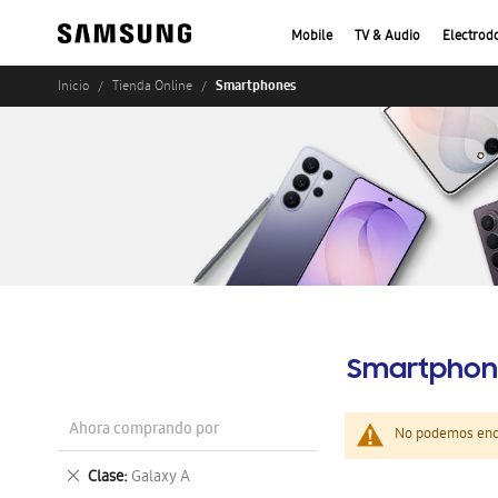
Mobile
TV & Audio
Electrod
Smartphones
Inicio
Tienda Online
Smartphon
Ahora comprando por
No podemos enco
Eliminar
Clase
Galaxy A