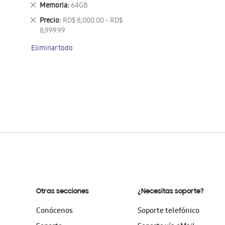
este
Eliminar
Memoria
64GB
artículo
este
Eliminar
Precio
RD$ 8,000.00 - RD$
artículo
este
8,999.99
artículo
Eliminar todo
Otras secciones
¿Necesitas soporte?
Conócenos
Soporte telefónico