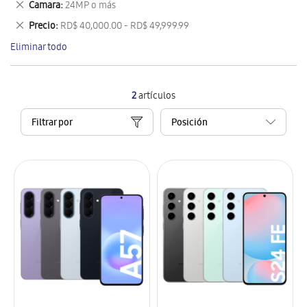
Eliminar
Camara
24MP o más
artículo
este
Eliminar
Precio
RD$ 40,000.00 - RD$ 49,999.99
artículo
este
Eliminar todo
artículo
2
artículos
Filtrar por