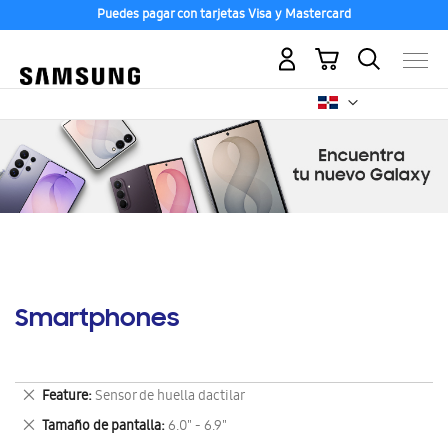
Puedes pagar con tarjetas Visa y Mastercard
Mi carrito
Smartphones
Eliminar
Feature
Sensor de huella dactilar
este
Eliminar
Tamaño de pantalla
6.0" - 6.9"
artículo
este