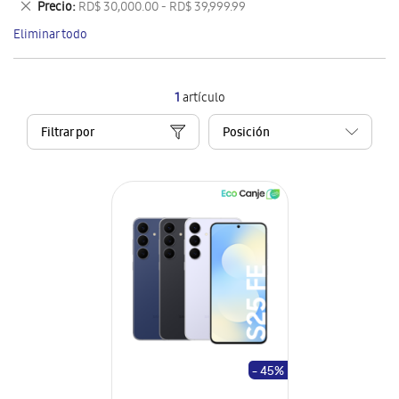
Eliminar
Precio
RD$ 30,000.00 - RD$ 39,999.99
artículo
este
Eliminar todo
artículo
1
artículo
Filtrar por
- 45%