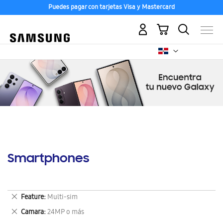
Puedes pagar con tarjetas Visa y Mastercard
Mi carrito
Smartphones
Eliminar
Feature
Multi-sim
este
Eliminar
Camara
24MP o más
artículo
este