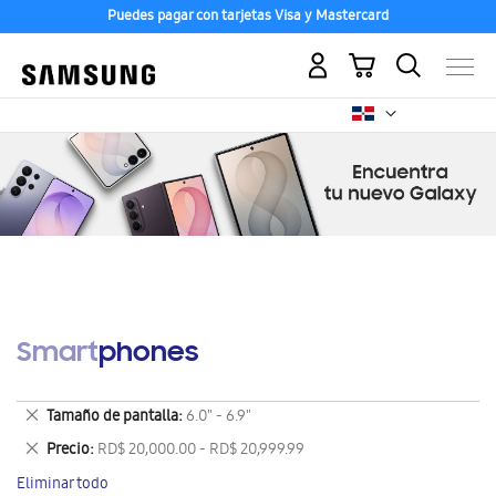
Puedes pagar con tarjetas Visa y Mastercard
Mi carrito
Smartphones
Eliminar
Tamaño de pantalla
6.0" - 6.9"
este
Eliminar
Precio
RD$ 20,000.00 - RD$ 20,999.99
artículo
este
Eliminar todo
artículo