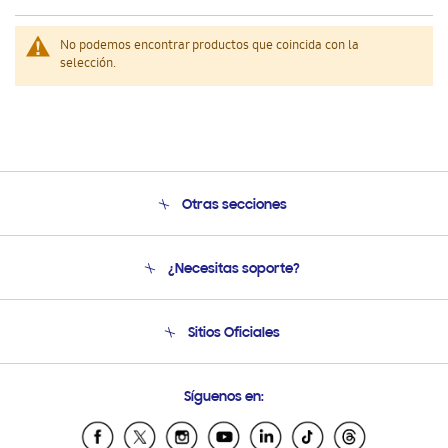
No podemos encontrar productos que coincida con la
selección.
Otras secciones
Conócenos
¿Necesitas soporte?
Soporte
Venta a Empresas - B2B
Soporte telefónico
Sitios Oficiales
Seguimiento de tu pedido
Soporte vía eMail
Condiciones de Compra
Preguntas Frecuentes
Samsung Costa Rica
Síguenos en:
Samsung Ecuador
Samsung El Salvador