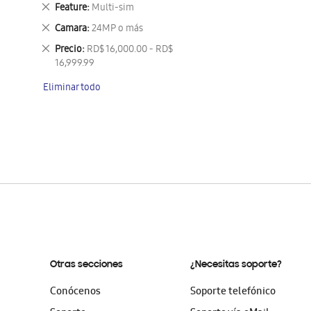
este
Eliminar
Feature
Multi-sim
artículo
este
Eliminar
Camara
24MP o más
artículo
este
Eliminar
Precio
RD$ 16,000.00 - RD$
artículo
este
16,999.99
artículo
Eliminar todo
Otras secciones
¿Necesitas soporte?
Conócenos
Soporte telefónico