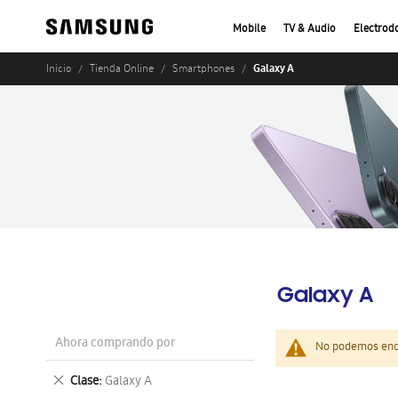
Mobile
TV & Audio
Electrod
Galaxy A
Inicio
Tienda Online
Smartphones
Galaxy A
Ahora comprando por
No podemos enco
Eliminar
Clase
Galaxy A