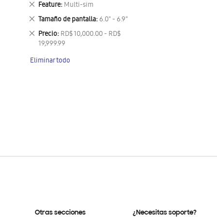
Eliminar
Feature
Multi-sim
este
Eliminar
Tamaño de pantalla
6.0" - 6.9"
artículo
este
Eliminar
Precio
RD$ 10,000.00 - RD$
artículo
este
19,999.99
artículo
Eliminar todo
Otras secciones
¿Necesitas soporte?