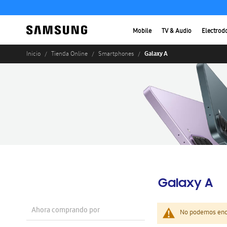
Mobile
TV & Audio
Electrod
Galaxy A
Inicio
Tienda Online
Smartphones
Galaxy A
Ahora comprando por
No podemos enco