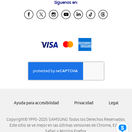
Síguenos en:
Samsung Ecuador
Samsung El Salvador
Samsung Guatemala
Samsung Honduras
Samsung Nicaragua
Samsung Panamá
Samsung República Dominicana
Samsung Venezuela
Ayuda para accesibilidad
Privacidad
Legal
Copyright© 1995-2025 SAMSUNG Todos los Derechos Reservados.
Este sitio se ve mejor en las últimas versiones de Chrome, Edge,
Safari y Mozilla Firefox.