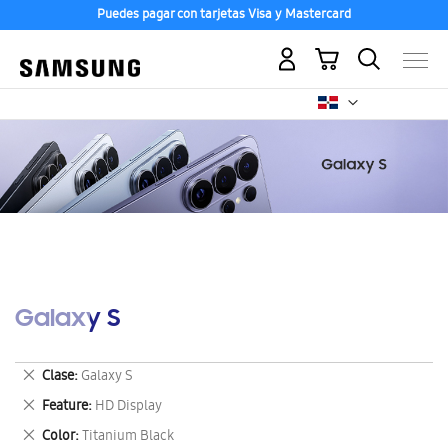
Puedes pagar con tarjetas Visa y Mastercard
Mi carrito
Galaxy S
Eliminar
Clase
Galaxy S
este
Eliminar
Feature
HD Display
artículo
este
Eliminar
Color
Titanium Black
artículo