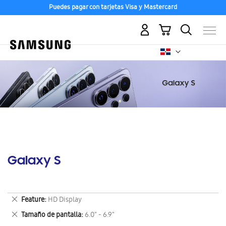
Puedes pagar con tarjetas Visa y Mastercard
Mi carrito
Galaxy S
Eliminar
Feature
HD Display
este
Eliminar
Tamaño de pantalla
6.0" - 6.9"
artículo
este