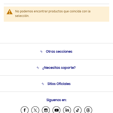
No podemos encontrar productos que coincida con la
selección.
Otras secciones
Conócenos
¿Necesitas soporte?
Soporte
Venta a Empresas - B2B
Soporte telefónico
Sitios Oficiales
Seguimiento de tu pedido
Soporte vía eMail
Condiciones de Compra
Preguntas Frecuentes
Samsung Costa Rica
Síguenos en:
Samsung Ecuador
Samsung El Salvador