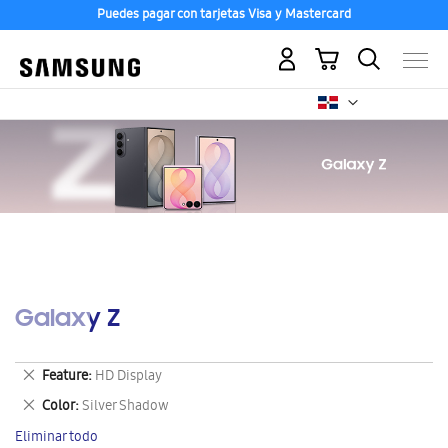
Puedes pagar con tarjetas Visa y Mastercard
Mi carrito
Galaxy Z
Eliminar
Feature
HD Display
este
Eliminar
Color
Silver Shadow
artículo
este
Eliminar todo
artículo