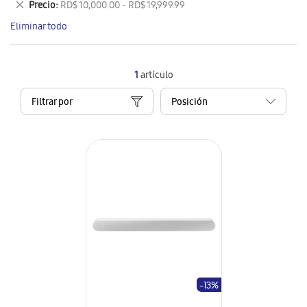
Eliminar
Precio
RD$ 10,000.00 - RD$ 19,999.99
artículo
este
Eliminar todo
artículo
1
artículo
Filtrar por
-13%