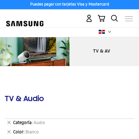
Puedes pagar con tarjetas Visa y Mastercard
Mi carrito
TV & Audio
Eliminar
Categoría
Audio
este
Eliminar
Color
Blanco
artículo
este