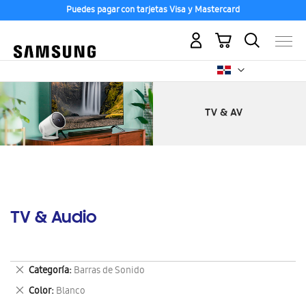
Puedes pagar con tarjetas Visa y Mastercard
Mi carrito
TV & Audio
Eliminar
Categoría
Barras de Sonido
este
Eliminar
Color
Blanco
artículo
este