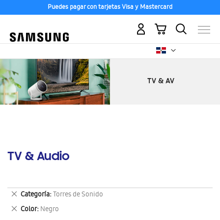
Puedes pagar con tarjetas Visa y Mastercard
Mi carrito
TV & Audio
Eliminar
Categoría
Torres de Sonido
este
Eliminar
Color
Negro
artículo
este