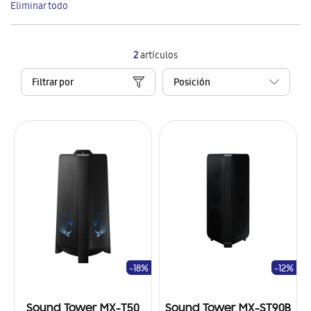
Eliminar todo
artículo
2
artículos
Filtrar por
-18%
-12%
Sound Tower MX-T50
Sound Tower MX-ST90B