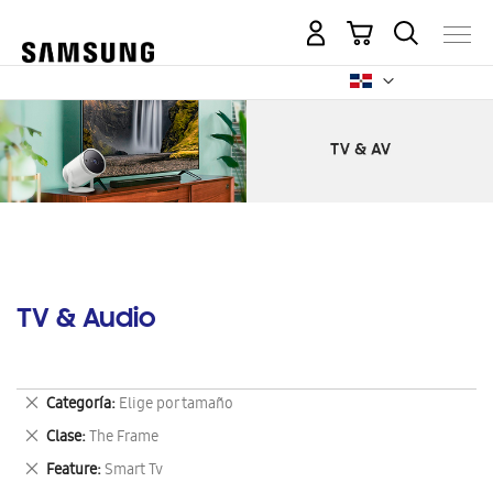
Mi carrito
TV & Audio
Eliminar
Categoría
Elige por tamaño
este
Eliminar
Clase
The Frame
artículo
este
Eliminar
Feature
Smart Tv
artículo
este