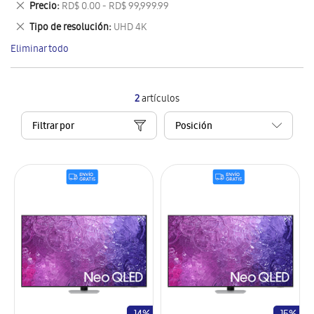
Eliminar
Precio
RD$ 0.00 - RD$ 99,999.99
artículo
este
Eliminar
Tipo de resolución
UHD 4K
artículo
este
Eliminar todo
artículo
2
artículos
Filtrar por