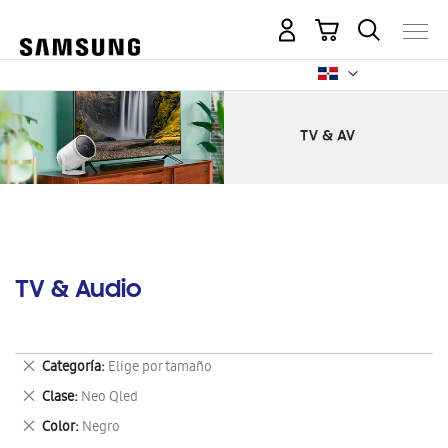
Mi carrito
TV & Audio
Eliminar
Categoría
Elige por tamaño
este
Eliminar
Clase
Neo Qled
artículo
este
Eliminar
Color
Negro
artículo
este