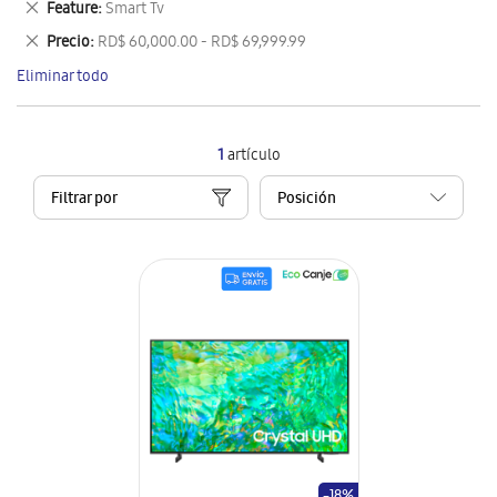
Eliminar
Feature
Smart Tv
artículo
este
Eliminar
Precio
RD$ 60,000.00 - RD$ 69,999.99
artículo
este
Eliminar todo
artículo
1
artículo
Filtrar por
-18%