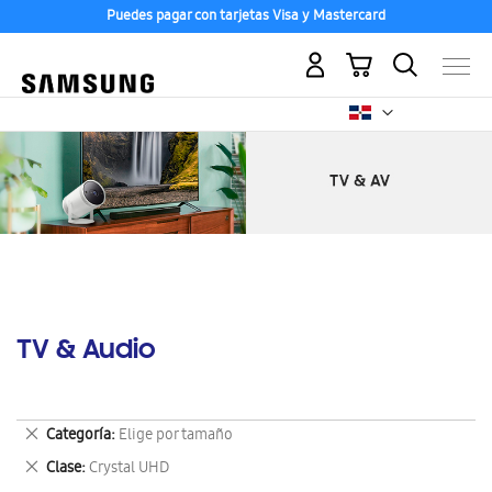
Puedes pagar con tarjetas Visa y Mastercard
Mi carrito
TV & Audio
Eliminar
Categoría
Elige por tamaño
este
Eliminar
Clase
Crystal UHD
artículo
este