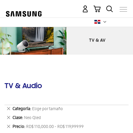
Mi carrito
TV & Audio
Eliminar
Categoría
Elige por tamaño
este
Eliminar
Clase
Neo Qled
artículo
este
Eliminar
Precio
RD$ 110,000.00 - RD$ 119,999.99
artículo
este