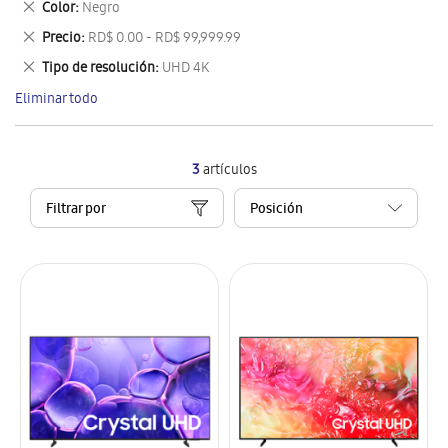
Eliminar
Color
Negro
artículo
este
Eliminar
Precio
RD$ 0.00 - RD$ 99,999.99
artículo
este
Eliminar
Tipo de resolución
UHD 4K
artículo
este
Eliminar todo
artículo
3
artículos
Filtrar por