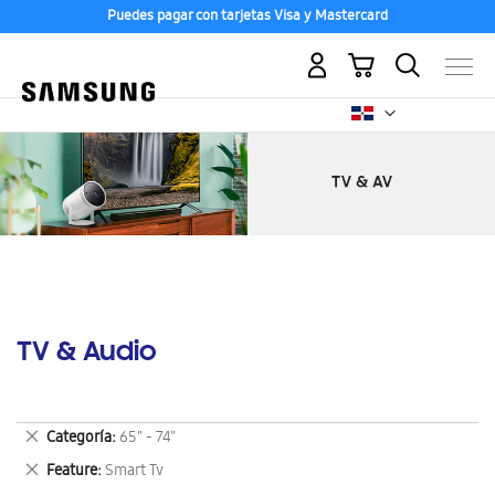
Puedes pagar con tarjetas Visa y Mastercard
Mi carrito
TV & Audio
Eliminar
Categoría
65" - 74"
este
Eliminar
Feature
Smart Tv
artículo
este