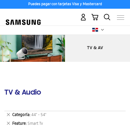
Puedes pagar con tarjetas Visa y Mastercard
Mi carrito
TV & Audio
Eliminar
Categoría
44" - 54"
este
Eliminar
Feature
Smart Tv
artículo
este