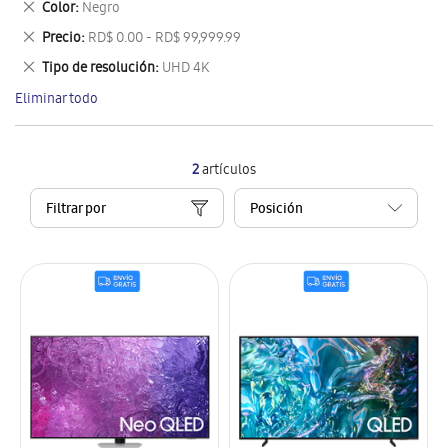
Eliminar
Color
Negro
artículo
este
Eliminar
Precio
RD$ 0.00 - RD$ 99,999.99
artículo
este
Eliminar
Tipo de resolución
UHD 4K
artículo
este
Eliminar todo
artículo
2
artículos
Filtrar por