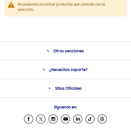
No podemos encontrar productos que coincida con la
selección.
Otras secciones
Conócenos
¿Necesitas soporte?
Soporte
Venta a Empresas - B2B
Soporte telefónico
Sitios Oficiales
Seguimiento de tu pedido
Soporte vía eMail
Condiciones de Compra
Preguntas Frecuentes
Samsung Costa Rica
Síguenos en:
Samsung Ecuador
Samsung El Salvador
Samsung Guatemala