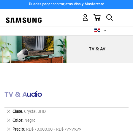
Puedes pagar con tarjetas Visa y Mastercard
Mi carrito
TV & Audio
Eliminar
Clase
Crystal UHD
este
Eliminar
Color
Negro
artículo
este
Eliminar
Precio
RD$ 70,000.00 - RD$ 79,999.99
artículo