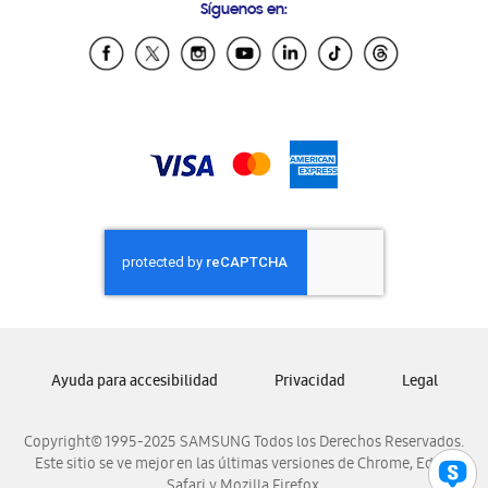
Síguenos en:
Samsung Ecuador
Samsung El Salvador
Samsung Guatemala
Samsung Honduras
Samsung Nicaragua
Samsung Panamá
Samsung República Dominicana
Samsung Venezuela
Ayuda para accesibilidad
Privacidad
Legal
Copyright© 1995-2025 SAMSUNG Todos los Derechos Reservados.
Este sitio se ve mejor en las últimas versiones de Chrome, Edge,
Safari y Mozilla Firefox.