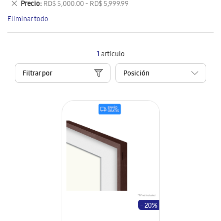
Eliminar
Precio
RD$ 5,000.00 - RD$ 5,999.99
artículo
este
Eliminar todo
artículo
1
artículo
Filtrar por
- 20%