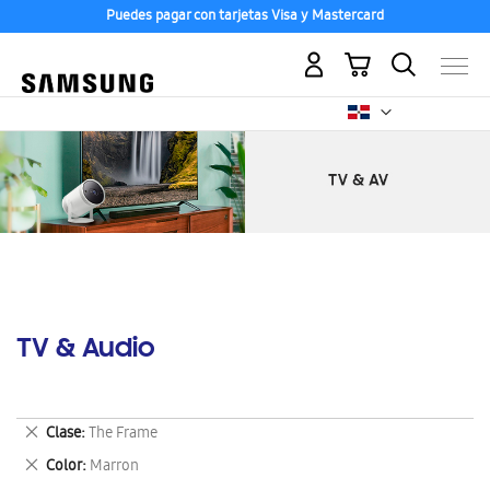
Puedes pagar con tarjetas Visa y Mastercard
Mi carrito
TV & Audio
Eliminar
Clase
The Frame
este
Eliminar
Color
Marron
artículo
este