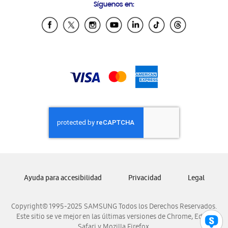
Síguenos en:
Samsung Ecuador
Samsung El Salvador
Samsung Guatemala
Samsung Honduras
Samsung Nicaragua
Samsung Panamá
Samsung República Dominicana
Samsung Venezuela
Ayuda para accesibilidad
Privacidad
Legal
Copyright© 1995-2025 SAMSUNG Todos los Derechos Reservados.
Este sitio se ve mejor en las últimas versiones de Chrome, Edge,
Safari y Mozilla Firefox.