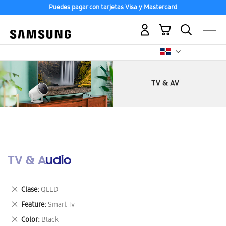
Puedes pagar con tarjetas Visa y Mastercard
Mi carrito
TV & Audio
Eliminar
Clase
QLED
este
Eliminar
Feature
Smart Tv
artículo
este
Eliminar
Color
Black
artículo