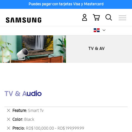
Puedes pagar con tarjetas Visa y Mastercard
Mi carrito
TV & Audio
Eliminar
Feature
Smart Tv
este
Eliminar
Color
Black
artículo
este
Eliminar
Precio
RD$ 100,000.00 - RD$ 199,999.99
artículo