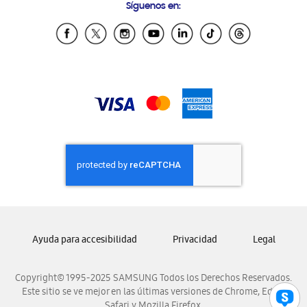
Síguenos en:
Samsung Ecuador
Samsung El Salvador
Samsung Guatemala
Samsung Honduras
Samsung Nicaragua
Samsung Panamá
Samsung República Dominicana
Samsung Venezuela
Ayuda para accesibilidad
Privacidad
Legal
Copyright© 1995-2025 SAMSUNG Todos los Derechos Reservados.
Este sitio se ve mejor en las últimas versiones de Chrome, Edge,
Safari y Mozilla Firefox.