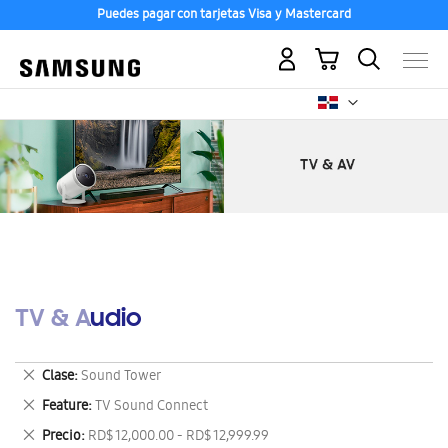
Puedes pagar con tarjetas Visa y Mastercard
Mi carrito
TV & Audio
Eliminar
Clase
Sound Tower
este
Eliminar
Feature
TV Sound Connect
artículo
este
Eliminar
Precio
RD$ 12,000.00 - RD$ 12,999.99
artículo