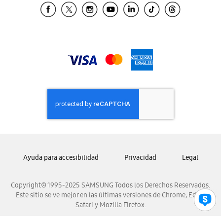
Samsung El Salvador
Samsung Guatemala
Samsung Honduras
Samsung Nicaragua
Samsung Panamá
Samsung República Dominicana
Samsung Venezuela
Ayuda para accesibilidad
Privacidad
Legal
Copyright© 1995-2025 SAMSUNG Todos los Derechos Reservados.
Este sitio se ve mejor en las últimas versiones de Chrome, Edge,
Safari y Mozilla Firefox.