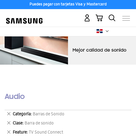
Puedes pagar con tarjetas Visa y Mastercard
Mi carrito
Audio
Eliminar
Categoría
Barras de Sonido
este
Eliminar
Clase
Barra de sonido
artículo
este
Eliminar
Feature
TV Sound Connect
artículo