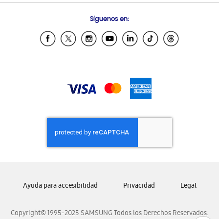
Condiciones de Compra
Preguntas Frecuentes
Samsung Costa Rica
Síguenos en:
Samsung Ecuador
Samsung El Salvador
Samsung Guatemala
Samsung Honduras
Samsung Nicaragua
Samsung Panamá
Samsung República Dominicana
Samsung Venezuela
Ayuda para accesibilidad
Privacidad
Legal
Copyright© 1995-2025 SAMSUNG Todos los Derechos Reservados.