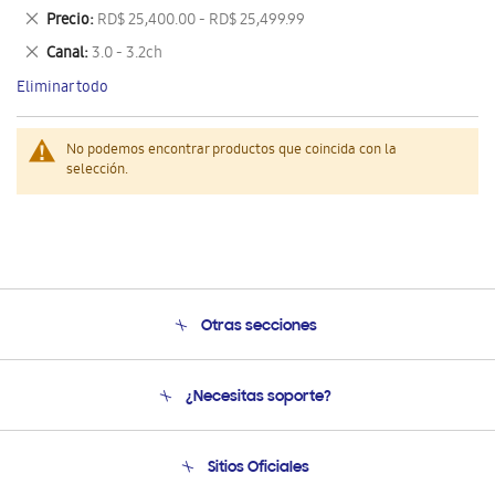
este
Eliminar
Precio
RD$ 25,400.00 - RD$ 25,499.99
artículo
este
Eliminar
Canal
3.0 - 3.2ch
artículo
este
Eliminar todo
artículo
No podemos encontrar productos que coincida con la
selección.
Otras secciones
Conócenos
¿Necesitas soporte?
Soporte
Venta a Empresas - B2B
Soporte telefónico
Sitios Oficiales
Seguimiento de tu pedido
Soporte vía eMail