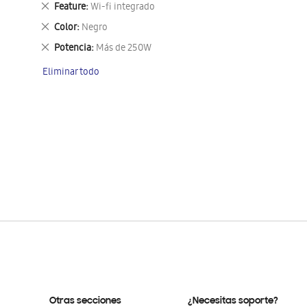
Eliminar
Feature
Wi-fi integrado
este
Eliminar
Color
Negro
artículo
este
Eliminar
Potencia
Más de 250W
artículo
este
Eliminar todo
artículo
Otras secciones
¿Necesitas soporte?