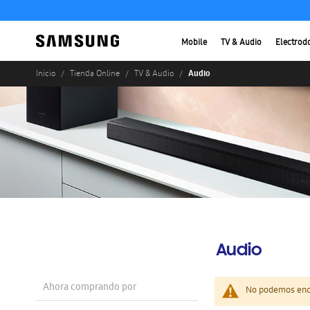
Mobile
TV & Audio
Electrod
Audio
Inicio
Tienda Online
TV & Audio
Audio
Ahora comprando por
No podemos enco