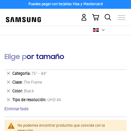
Puedes pagar con tarjetas Visa y Mastercard
Mi carrito
Elige por tamaño
Eliminar
Categoría
75" - 84"
este
Eliminar
Clase
The Frame
artículo
este
Eliminar
Color
Black
artículo
este
Eliminar
Tipo de resolución
UHD 4K
artículo
este
Eliminar todo
artículo
No podemos encontrar productos que coincida con la