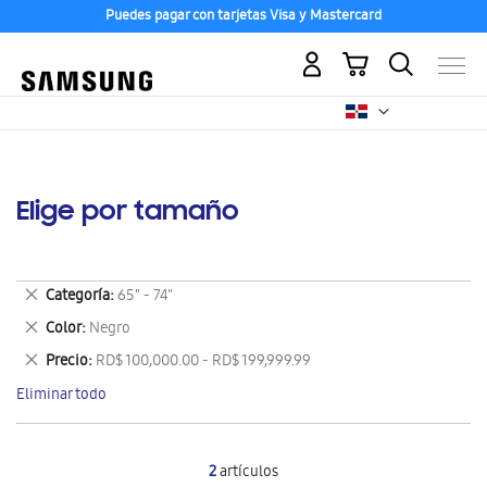
Puedes pagar con tarjetas Visa y Mastercard
Mi carrito
Elige por tamaño
Eliminar
Categoría
65" - 74"
este
Eliminar
Color
Negro
artículo
este
Eliminar
Precio
RD$ 100,000.00 - RD$ 199,999.99
artículo
este
Eliminar todo
artículo
2
artículos