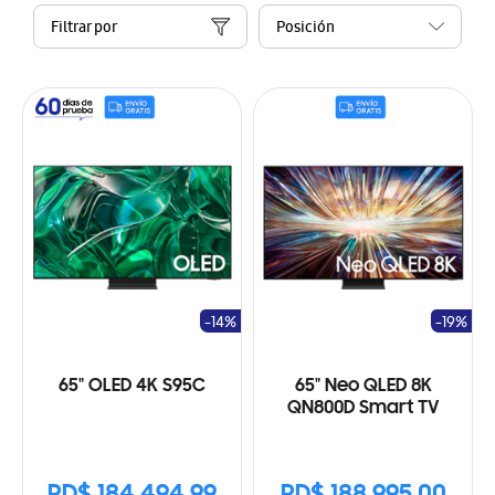
Filtrar por
-14%
-19%
65" OLED 4K S95C
65" Neo QLED 8K
QN800D Smart TV