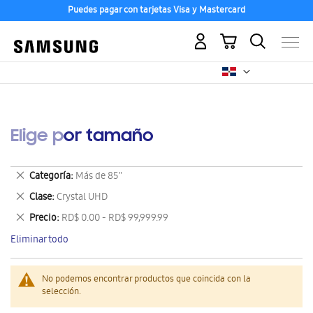
Puedes pagar con tarjetas Visa y Mastercard
Mi carrito
Elige por tamaño
Eliminar
Categoría
Más de 85"
este
Eliminar
Clase
Crystal UHD
artículo
este
Eliminar
Precio
RD$ 0.00 - RD$ 99,999.99
artículo
este
Eliminar todo
artículo
No podemos encontrar productos que coincida con la
selección.