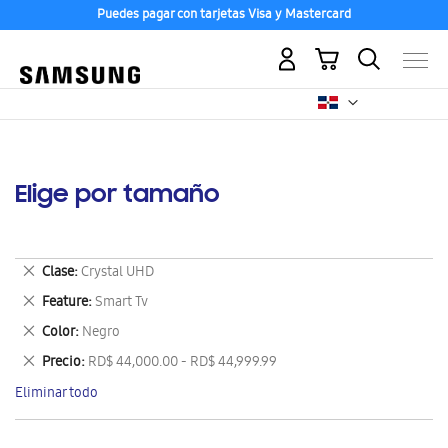
Puedes pagar con tarjetas Visa y Mastercard
Mi carrito
Elige por tamaño
Eliminar
Clase
Crystal UHD
este
Eliminar
Feature
Smart Tv
artículo
este
Eliminar
Color
Negro
artículo
este
Eliminar
Precio
RD$ 44,000.00 - RD$ 44,999.99
artículo
este
Eliminar todo
artículo