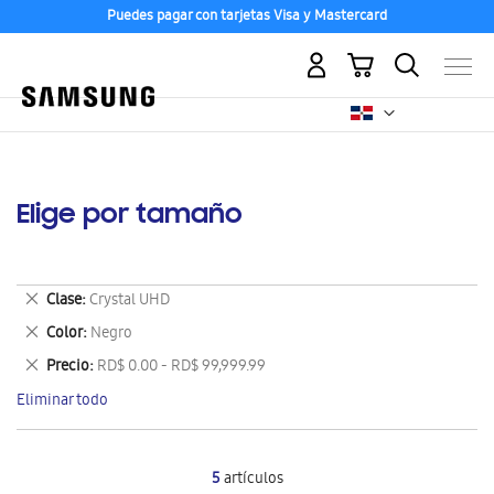
Puedes pagar con tarjetas Visa y Mastercard
Mi carrito
Elige por tamaño
Eliminar
Clase
Crystal UHD
este
Eliminar
Color
Negro
artículo
este
Eliminar
Precio
RD$ 0.00 - RD$ 99,999.99
artículo
este
Eliminar todo
artículo
5
artículos