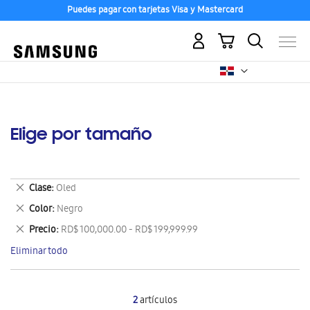
Puedes pagar con tarjetas Visa y Mastercard
Mi carrito
Elige por tamaño
Eliminar
Clase
Oled
este
Eliminar
Color
Negro
artículo
este
Eliminar
Precio
RD$ 100,000.00 - RD$ 199,999.99
artículo
este
Eliminar todo
artículo
2
artículos