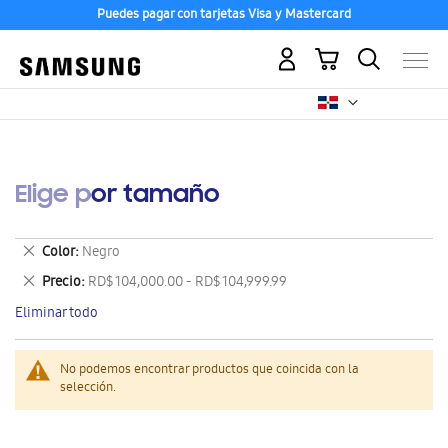
Puedes pagar con tarjetas Visa y Mastercard
Mi carrito
Elige por tamaño
Eliminar
Color
Negro
este
Eliminar
Precio
RD$ 104,000.00 - RD$ 104,999.99
artículo
este
Eliminar todo
artículo
No podemos encontrar productos que coincida con la
selección.