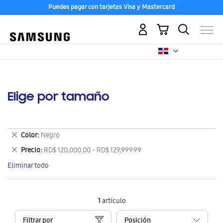
Puedes pagar con tarjetas Visa y Mastercard
Mi carrito
Elige por tamaño
Eliminar
Color
Negro
este
Eliminar
Precio
RD$ 120,000.00 - RD$ 129,999.99
artículo
este
Eliminar todo
artículo
1
artículo
Filtrar por